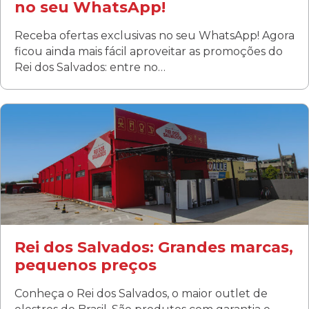
no seu WhatsApp!
Receba ofertas exclusivas no seu WhatsApp! Agora
ficou ainda mais fácil aproveitar as promoções do
Rei dos Salvados: entre no…
Curitiba/PR
Fanny
Rua Albino Beatriz, 100 - Fanny, Curitiba –PR
Segunda a sábado: 09h00 às 19h00
Domingo: FECHADA
ÚLTIMOS DIAS DE LIQUIDAÇÃO!
(41) 3411-1754
(41) 99249-4620
Rei dos Salvados: Grandes marcas,
pequenos preços
Conheça o Rei dos Salvados, o maior outlet de