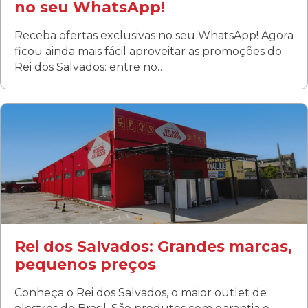
no seu WhatsApp!
Receba ofertas exclusivas no seu WhatsApp! Agora
ficou ainda mais fácil aproveitar as promoções do
Rei dos Salvados: entre no…
Curitiba/PR
Fanny
Rua Albino Beatriz, 100 - Fanny, Curitiba –PR
Segunda a sábado: 09h00 às 19h00
Domingo: FECHADA
ÚLTIMOS DIAS DE LIQUIDAÇÃO!
(41) 3411-1754
(41) 99249-4620
Rei dos Salvados: Grandes marcas,
pequenos preços
Conheça o Rei dos Salvados, o maior outlet de