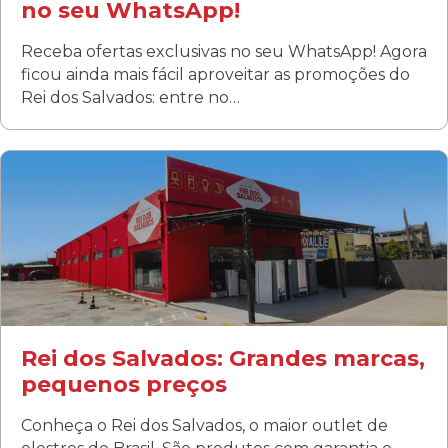
no seu WhatsApp!
Receba ofertas exclusivas no seu WhatsApp! Agora
ficou ainda mais fácil aproveitar as promoções do
Rei dos Salvados: entre no…
Curitiba/PR
Fanny
Rua Albino Beatriz, 100 - Fanny, Curitiba –PR
Segunda a sábado: 09h00 às 19h00
Domingo: FECHADA
ÚLTIMOS DIAS DE LIQUIDAÇÃO!
(41) 3411-1754
(41) 99249-4620
Rei dos Salvados: Grandes marcas,
pequenos preços
Conheça o Rei dos Salvados, o maior outlet de