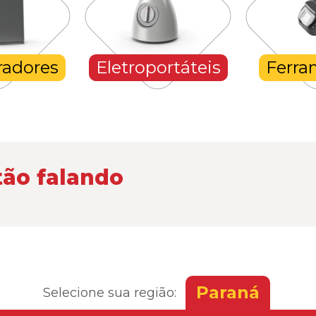
radores
Eletroportáteis
Ferra
tão falando
Paraná
Selecione sua região: