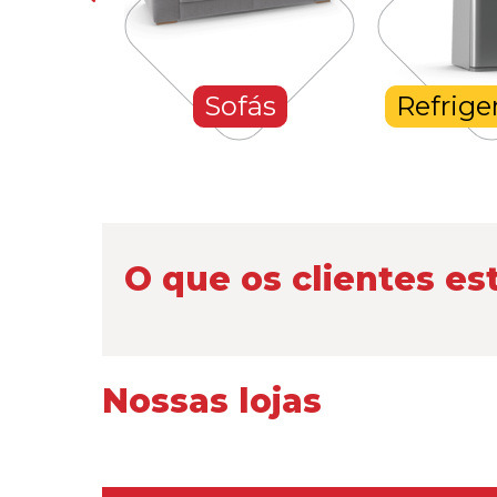
hones
Sofás
Refrige
O que os clientes es
Nossas lojas