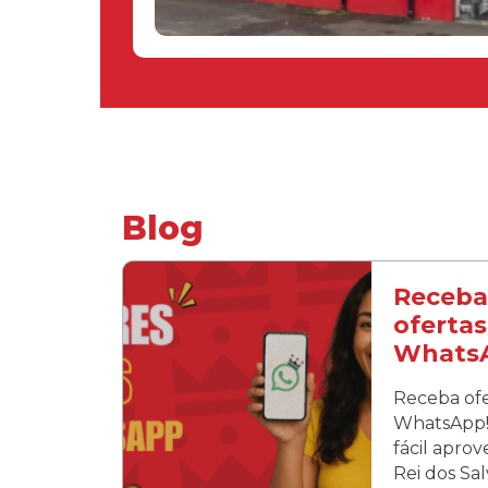
Blog
Receba
ofertas
Whats
Receba ofe
WhatsApp! 
fácil apro
Rei dos Sa