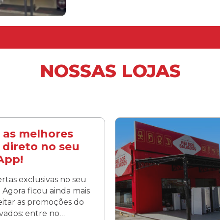
NOSSAS LOJAS
 as melhores
 direto no seu
App!
rtas exclusivas no seu
Agora ficou ainda mais
veitar as promoções do
lvados: entre no…