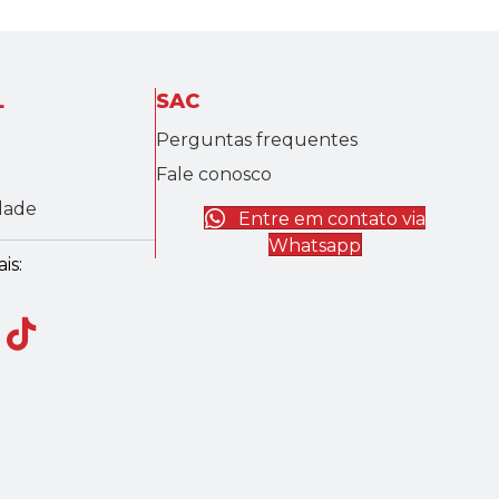
L
SAC
Perguntas frequentes
Fale conosco
idade
Entre em contato via
Whatsapp
is: