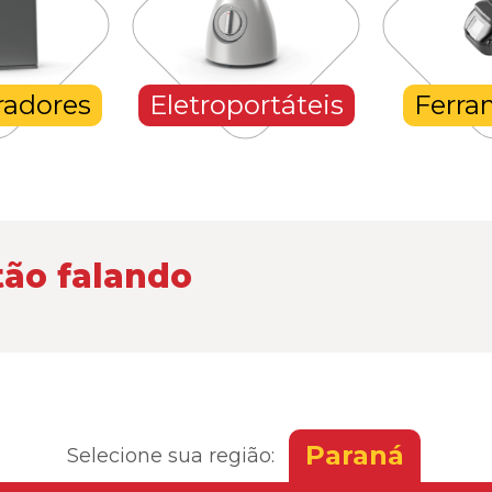
radores
Eletroportáteis
Ferra
tão falando
Paraná
Selecione sua região: