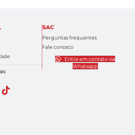
L
SAC
Perguntas frequentes
Fale conosco
idade
Entre em contato via
Whatsapp
is: