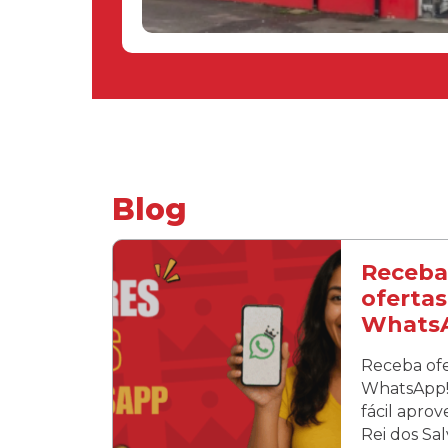
Blog
Receba
ofertas
Whats
Receba ofe
WhatsApp! 
fácil apro
Rei dos Sa