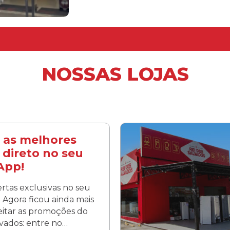
NOSSAS LOJAS
 as melhores
 direto no seu
App!
rtas exclusivas no seu
Agora ficou ainda mais
veitar as promoções do
lvados: entre no…