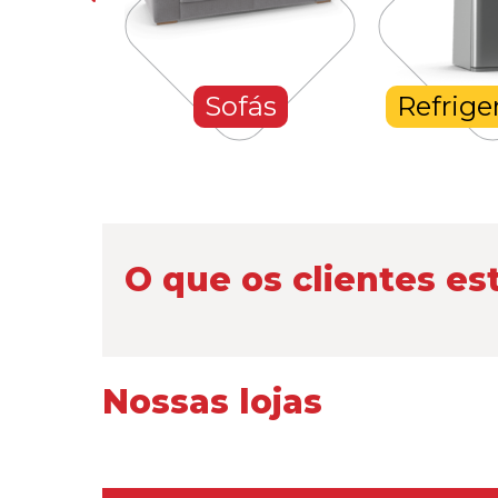
hones
Sofás
Refrige
O que os clientes es
Nossas lojas