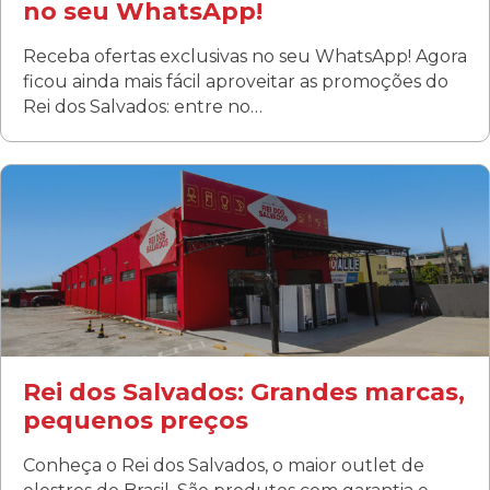
no seu WhatsApp!
Receba ofertas exclusivas no seu WhatsApp! Agora
ficou ainda mais fácil aproveitar as promoções do
Rei dos Salvados: entre no…
Curitiba/PR
Fanny
Rua Albino Beatriz, 100 - Fanny, Curitiba –PR
Segunda a sábado: 09h00 às 19h00
Domingo: FECHADA
ÚLTIMOS DIAS DE LIQUIDAÇÃO!
(41) 3411-1754
(41) 99249-4620
Rei dos Salvados: Grandes marcas,
pequenos preços
Conheça o Rei dos Salvados, o maior outlet de