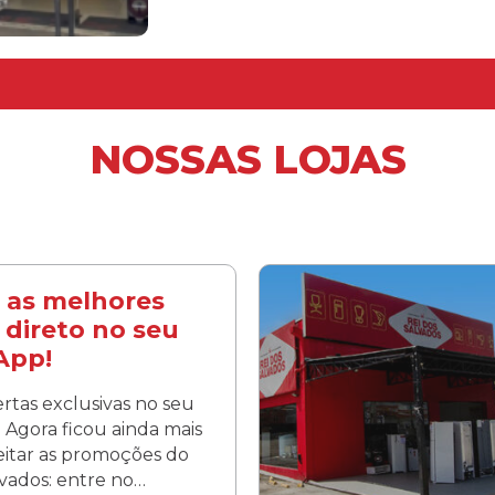
NOSSAS LOJAS
 as melhores
 direto no seu
App!
rtas exclusivas no seu
Agora ficou ainda mais
veitar as promoções do
lvados: entre no…