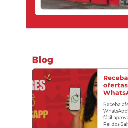
Blog
Receba
ofertas
Whats
Receba ofe
WhatsApp! 
fácil apro
Rei dos Sa