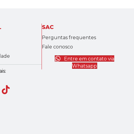
L
SAC
Perguntas frequentes
Fale conosco
idade
Entre em contato via
Whatsapp
is: