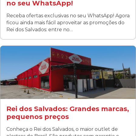
no seu WhatsApp!
Receba ofertas exclusivas no seu WhatsApp! Agora
ficou ainda mais fácil aproveitar as promoções do
Rei dos Salvados: entre no…
Curitiba/PR
Fanny
Rua Albino Beatriz, 100 - Fanny, Curitiba –PR
Segunda a sábado: 09h00 às 19h00
Domingo: FECHADA
ÚLTIMOS DIAS DE LIQUIDAÇÃO!
(41) 3411-1754
(41) 99249-4620
Rei dos Salvados: Grandes marcas,
pequenos preços
Conheça o Rei dos Salvados, o maior outlet de