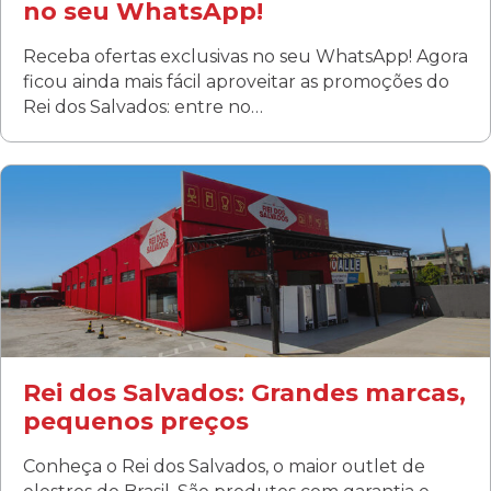
no seu WhatsApp!
Receba ofertas exclusivas no seu WhatsApp! Agora
ficou ainda mais fácil aproveitar as promoções do
Rei dos Salvados: entre no…
Curitiba/PR
Fanny
Rua Albino Beatriz, 100 - Fanny, Curitiba –PR
Segunda a sábado: 09h00 às 19h00
Domingo: FECHADA
ÚLTIMOS DIAS DE LIQUIDAÇÃO!
(41) 3411-1754
(41) 99249-4620
Rei dos Salvados: Grandes marcas,
pequenos preços
Conheça o Rei dos Salvados, o maior outlet de