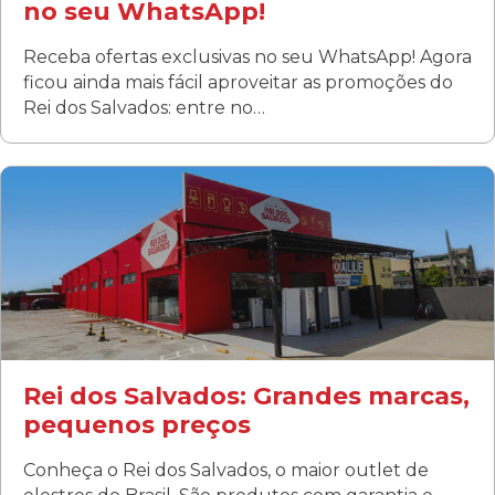
no seu WhatsApp!
Receba ofertas exclusivas no seu WhatsApp! Agora
ficou ainda mais fácil aproveitar as promoções do
Rei dos Salvados: entre no…
Curitiba/PR
Fanny
Rua Albino Beatriz, 100 - Fanny, Curitiba –PR
Segunda a sábado: 09h00 às 19h00
Domingo: FECHADA
ÚLTIMOS DIAS DE LIQUIDAÇÃO!
(41) 3411-1754
(41) 99249-4620
Rei dos Salvados: Grandes marcas,
pequenos preços
Conheça o Rei dos Salvados, o maior outlet de