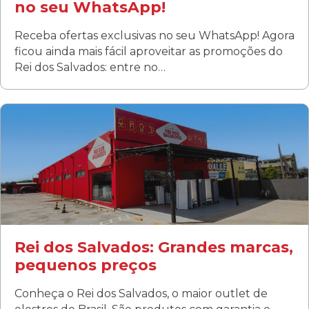
no seu WhatsApp!
Receba ofertas exclusivas no seu WhatsApp! Agora
ficou ainda mais fácil aproveitar as promoções do
Rei dos Salvados: entre no…
Curitiba/PR
Fanny
Rua Albino Beatriz, 100 - Fanny, Curitiba –PR
Segunda a sábado: 09h00 às 19h00
Domingo: FECHADA
ÚLTIMOS DIAS DE LIQUIDAÇÃO!
(41) 3411-1754
(41) 99249-4620
Rei dos Salvados: Grandes marcas,
pequenos preços
Conheça o Rei dos Salvados, o maior outlet de